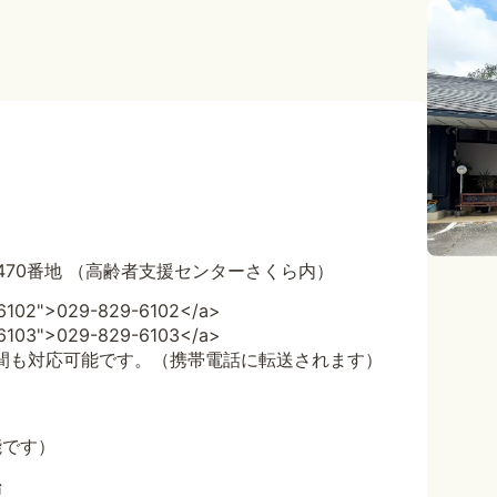
原2470番地 （高齢者支援センターさくら内）
96102">029-829-6102</a>
96103">029-829-6103</a>
・夜間も対応可能です。（携帯電話に転送されます）
能です）
始