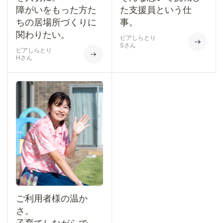
障がいをもった方た
た支援員という仕
ちの居場所づくりに
事。
関わりたい。
ピアしらとり
Sさん
ピアしらとり
Hさん
ご利用者様の温か
さ。