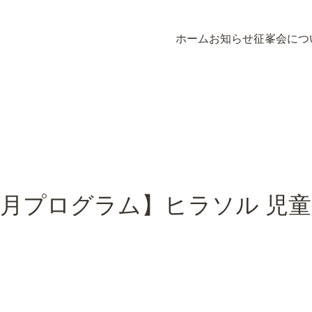
ホーム
お知らせ
征峯会につ
ホーム
お知らせ
征峯会につ
1月プログラム】ヒラソル 児