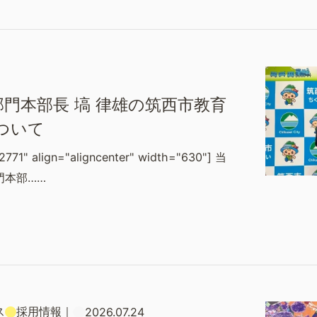
門本部長 塙 律雄の筑西市教育
ついて
2771" align="aligncenter" width="630"] 当
門本部……
ス
採用情報
｜
2026.07.24