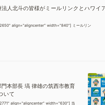
療法人北斗の皆様がミールリンクとハワイ
_12650" align="aligncenter" width="840"] ミールリン
門本部長 塙 律雄の筑西市教育
ついて
2771" align="aligncenter" width="630"] 当