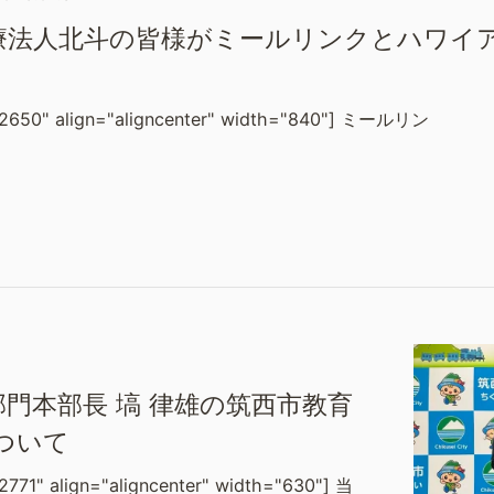
療法人北斗の皆様がミールリンクとハワイ
_12650" align="aligncenter" width="840"] ミールリン
門本部長 塙 律雄の筑西市教育
ついて
2771" align="aligncenter" width="630"] 当