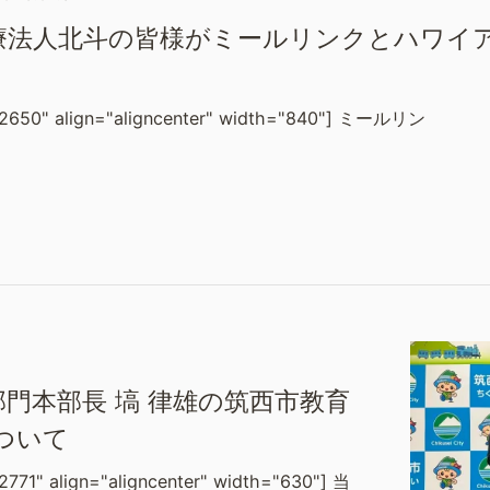
療法人北斗の皆様がミールリンクとハワイ
_12650" align="aligncenter" width="840"] ミールリン
門本部長 塙 律雄の筑西市教育
ついて
2771" align="aligncenter" width="630"] 当