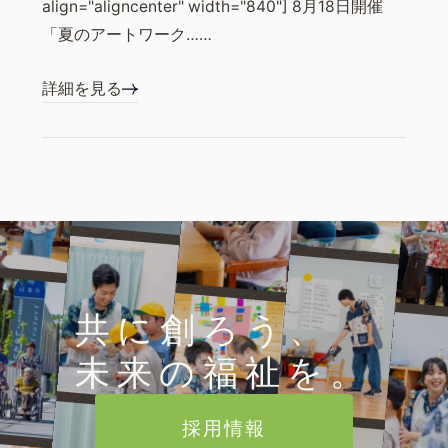
align="aligncenter" width="840"] 8月18日開催
「夏のアートワーク……
詳細を見る
共に創ろう、
未来の福祉を。
採用情報