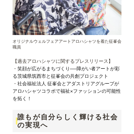
オリジナルウェルフェアアートアロハシャツを着た征峯会
職員
【過去アロハシャツに関するプレスリリース】
・
笑顔が広がるまちづくり──障がい者アートが彩
る茨城県筑西市と征峯会の共創プロジェクト
・
社会福祉法人 征峯会とアダストリアグループが
アロハシャツコラボで福祉×ファッションの可能性
を拓く！
誰もが自分らしく輝ける社会
の実現へ