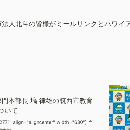
療法人北斗の皆様がミールリンクとハワイ
門本部長 塙 律雄の筑西市教育
ついて
2771" align="aligncenter" width="630"] 当