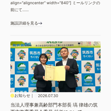
align="aligncenter" width="840"] ミールリンクの
前にて……
施設詳細を見る
お知らせ
｜
2026.07.30
当法人理事兼高齢部門本部長 塙 律雄の筑