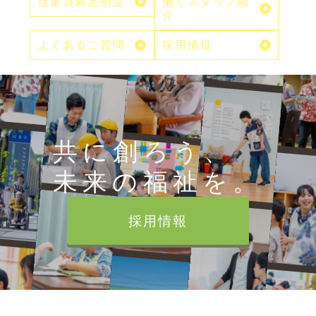
従業員満足制度
働くスタッフ紹
介
よくあるご質問
採用情報
共に創ろう、
未来の福祉を。
採用情報