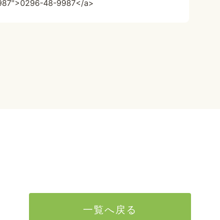
9987">0296-48-9987</a>
一覧へ戻る