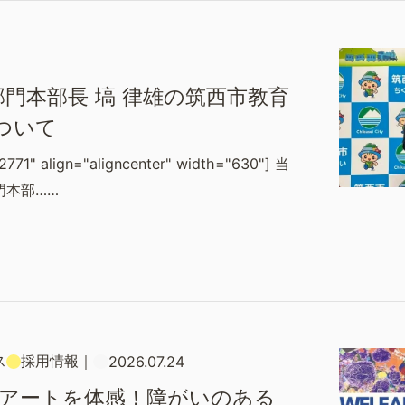
門本部長 塙 律雄の筑西市教育
ついて
2771" align="aligncenter" width="630"] 当
門本部……
ス
採用情報
｜
2026.07.24
×アートを体感！障がいのある