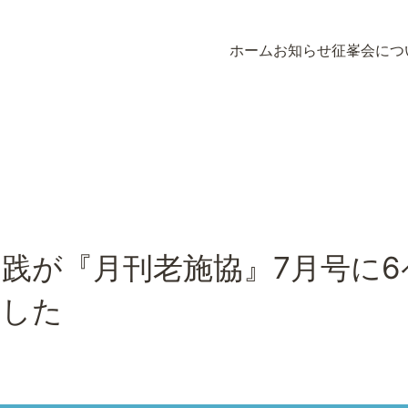
ホーム
お知らせ
征峯会につ
ホーム
お知らせ
征峯会につ
践が『月刊老施協』7月号に
ました