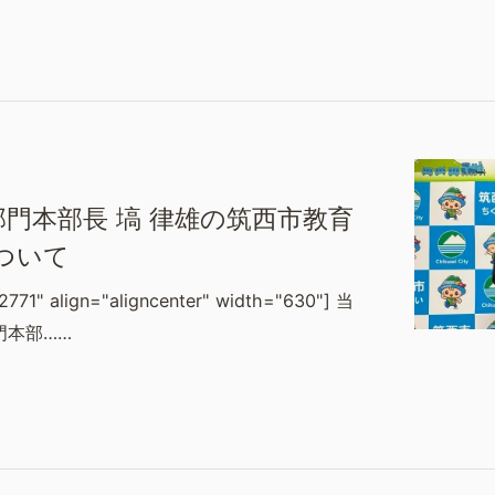
門本部長 塙 律雄の筑西市教育
ついて
2771" align="aligncenter" width="630"] 当
門本部……