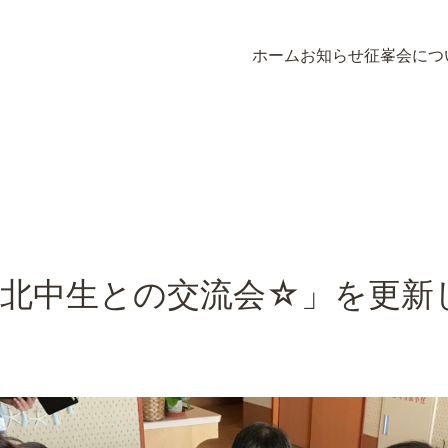
ホーム
お知らせ
征峯会につ
ホーム
お知らせ
征峯会につ
北中生との交流会☆」を更新