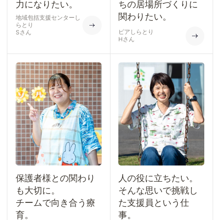
力になりたい。
ちの居場所づくりに
関わりたい。
地域包括支援センターし
らとり
ピアしらとり
Sさん
Hさん
保護者様との関わり
人の役に立ちたい。
も大切に。
そんな思いで挑戦し
チームで向き合う療
た支援員という仕
育。
事。