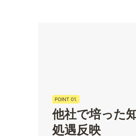
POINT 01.
他社で培った
処遇反映