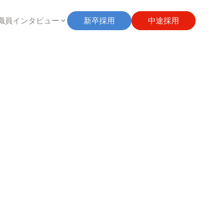
職員インタビュー
新卒採用
中途採用
障がい部門
高齢部門
マ
児童部門
相談部門