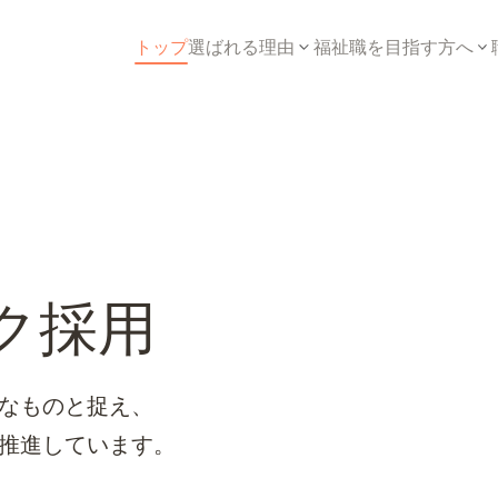
トップ
選ばれる理由
福祉職を目指す方へ
輝ける
新卒採用
稼げる
無資格未経験
暮らしやすい
子育て中パパ・マ
キャリア転職
シニア採用
カムバック採用
ク採用
なものと捉え、
推進しています。