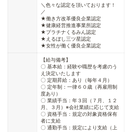
＼色々な認定を頂いております！
／
★働き方改革優良企業認定
★健康経営推進事業所認定
★プラチナくるみん認定
★えるぼし三ツ星認定
★女性が働く優良企業認定
【給与備考】
〇 基本給：経験や職歴を考慮のう
え決定いたします
〇 定期昇給：あり（毎年４月）
〇 定年制：一律６０歳（再雇用制
度あり）
〇 業績手当：年３回（７月、１２
月、３月）※会社業績に応じて支給
〇 資格手当：規定の対象資格保有
者に支給
〇 通勤手当：規定により支給（上