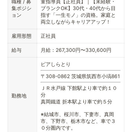
職種 / 募
童指導員【正社員】｜【未経験・
集ポジシ
ブランクOK】30代・40代から目
ョン
指す「一生モノ」の資格。家庭と
両立しながらキャリアアップ！
雇用形態
正社員
給与
月給：267,300円〜330,600円
ピアしらとり
〒308-0862 茨城県筑西市小塙861
ＪＲ水戸線 下館駅より車で約１０
分
勤務地
真岡鐵道 折本駅より車で約５分
※結城市、桜川市、下妻市、真岡
市、下野市、栃木市など、車で３
０分圏内です。