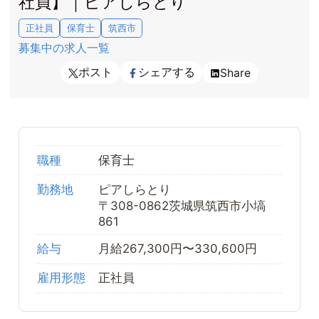
社員】｜ピアしらとり
正社員
保育士
筑西市
募集中の求人一覧
ポスト
シェアする
Share
職種
保育士
勤務地
ピアしらとり
〒308-0862茨城県筑西市小塙
861
給与
月給267,300円〜330,600円
雇用形態
正社員