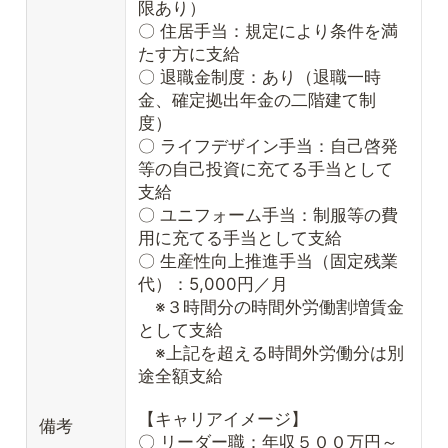
限あり）
〇 住居手当：規定により条件を満
たす方に支給
〇 退職金制度：あり（退職一時
金、確定拠出年金の二階建て制
度）
〇 ライフデザイン手当：自己啓発
等の自己投資に充てる手当として
支給
〇 ユニフォーム手当：制服等の費
用に充てる手当として支給
〇 生産性向上推進手当（固定残業
代）：5,000円／月
※３時間分の時間外労働割増賃金
として支給
※上記を超える時間外労働分は別
途全額支給
【キャリアイメージ】
備考
〇 リーダー職：年収５００万円～