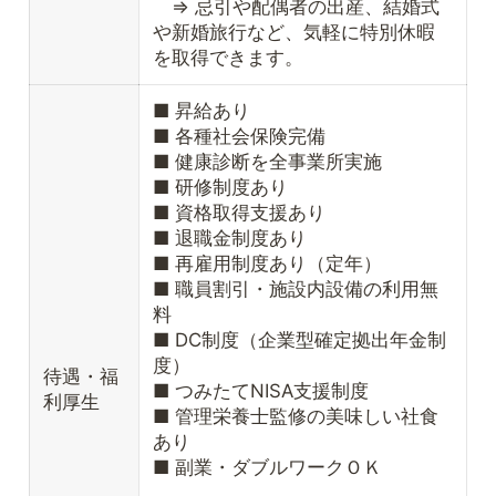
⇒ 忌引や配偶者の出産、結婚式
や新婚旅行など、気軽に特別休暇
を取得できます。
■ 昇給あり
■ 各種社会保険完備
■ 健康診断を全事業所実施
■ 研修制度あり
■ 資格取得支援あり
■ 退職金制度あり
■ 再雇用制度あり（定年）
■ 職員割引・施設内設備の利用無
料
■ DC制度（企業型確定拠出年金制
度）
待遇・福
■ つみたてNISA支援制度
利厚生
■ 管理栄養士監修の美味しい社食
あり
■ 副業・ダブルワークＯＫ